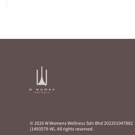
© 2026 W Womens Wellness Sdn Bhd 202201047882
(1493579-W). All rights reserved.