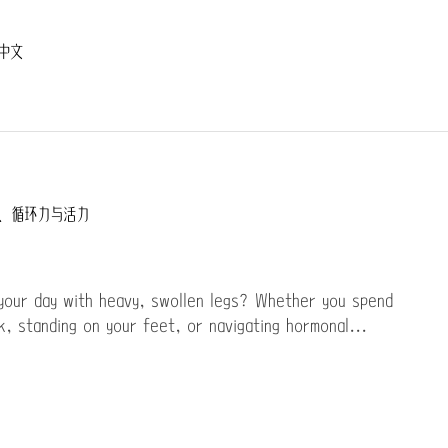
中文
、循环力与活力
your day with heavy, swollen legs? Whether you spend
k, standing on your feet, or navigating hormonal...