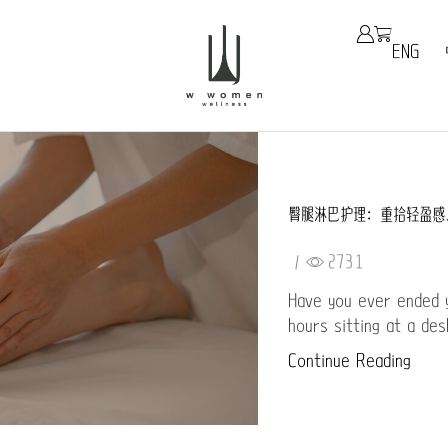
ENG
臀腿淋巴护理：重拾轻盈感
/
2731
Have you ever ended 
hours sitting at a des
Continue Reading